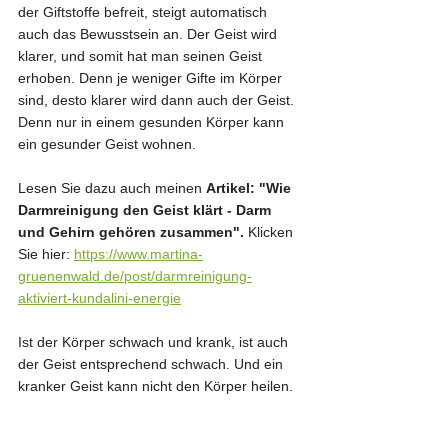
der Giftstoffe befreit, steigt automatisch 
auch das Bewusstsein an. Der Geist wird 
klarer, und somit hat man seinen Geist 
erhoben. Denn je weniger Gifte im Körper 
sind, desto klarer wird dann auch der Geist. 
Denn nur in einem gesunden Körper kann 
ein gesunder Geist wohnen.
Lesen Sie dazu auch meinen 
Artikel: "Wie 
Darmreinigung den Geist klärt - Darm 
und Gehirn gehören zusammen".
 Klicken 
Sie hier: 
https://www.martina-
gruenenwald.de/post/darmreinigung-
aktiviert-kundalini-energie
Ist der Körper schwach und krank, ist auch 
der Geist entsprechend schwach. Und ein 
kranker Geist kann nicht den Körper heilen. 
Es muss erst dem Körper geholfen werden, 
damit dieser dem Geist auch die ihm 