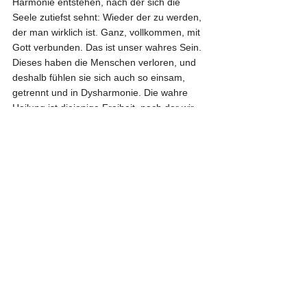
Harmonie entstehen, nach der sich die 
Seele zutiefst sehnt: Wieder der zu werden, 
der man wirklich ist. Ganz, vollkommen, mit 
Gott verbunden. Das ist unser wahres Sein. 
Dieses haben die Menschen verloren, und 
deshalb fühlen sie sich auch so einsam, 
getrennt und in Dysharmonie. Die wahre 
Heilung ist diejenige Freiheit, nach der wir 
uns zutiefst sehnen. Sie ist unser wahrer 
Seins-Zustand. Und nur in diesem fühlen 
wir uns ganz und frei.
Der Gewinn:
Freiheit auf allen Ebenen von Körper, Seele 
und Geist. Verhinderung des weiteren 
körperlichen Verfalls mit all seinen 
schrecklichen Folgen. Harmonie im Leben, 
in der Partnerschaft. Geistige Klarheit und 
Bewusstseinserhöhung. Leben im wahren 
Sein als der, der man wirklich ist.