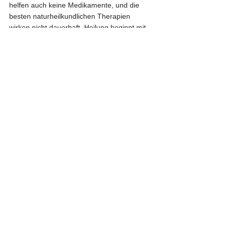
helfen auch keine Medikamente, und die 
besten naturheilkundlichen Therapien 
wirken nicht dauerhaft. Heilung beginnt mit 
der eigenen Einsicht und Bereitschaft, 
Verantwortung zu übernehmen. Dann kann 
der Mensch sein volles Potential entfalten 
als der, der er wirklich ist, und seine 
göttlichen, in ihm angelegten Fähigkeiten, 
zum Einsatz bringen.
Comments
Write a comment...