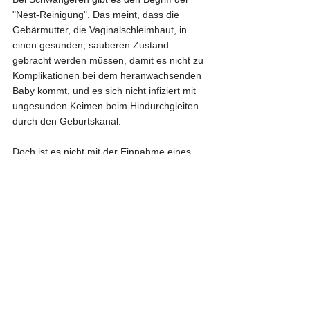
"Nest-Reinigung". Das meint, dass die 
Gebärmutter, die Vaginalschleimhaut, in 
einen gesunden, sauberen Zustand 
gebracht werden müssen, damit es nicht zu 
Komplikationen bei dem heranwachsenden 
Baby kommt, und es sich nicht infiziert mit 
ungesunden Keimen beim Hindurchgleiten 
durch den Geburtskanal.
Doch ist es nicht mit der Einnahme eines 
Medikaments oder dem Einführen von 
Milchsäure-Bakterien-Kapseln getan. Damit 
sind immer noch nicht die tiefer leigenden 
Ursachen beseitigt. Es braucht eine 
komplette Milieu-Sanierung, sowie 
Ausleitung von Chemikalien-Rückständen 
aus dem Körper, sowie der Regeneration 
aller Zellen im Körper durch eine richtige 
Vitalstoffzufuhr, sowie dem Meiden von 
Leichengiften, die irgendwann auch den 