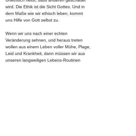
wird. Die Ethik ist die Sicht Gottes. Und in 
dem Maße wie wir ethisch leben, kommt 
uns Hilfe von Gott selbst zu.
Wenn wir uns nach einer echten 
Veränderung sehnen, und heraus treten 
wollen aus einem Leben voller Mühe, Plage, 
Leid und Krankheit, dann müssen wir aus 
unseren langweiligen Lebens-Routinen 
herauskommen. Aus diesem mechanischen 
Alltag, wo wir uns keine Gedanken über 
unsere Handlungen machen, ob das vor 
Gott richtig oder falsch ist.
In dem Maße, wo wir nicht achtsam sind 
gegenüber Gott, den göttlichen Ordnung, 
gegenüber der Natur, den anderen Wesen; 
wo wir ihnen unsere Hilfe vorenthalten, wo 
wir nicht hinschauen, wo Hilfe nötig wäre, 
und was in unserer Macht stünde hier 