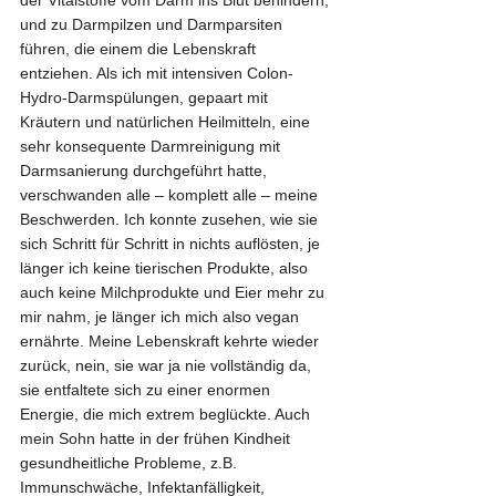
der Vitalstoffe vom Darm ins Blut behindern, 
und zu Darmpilzen und Darmparsiten 
führen, die einem die Lebenskraft 
entziehen. Als ich mit intensiven Colon-
Hydro-Darmspülungen, gepaart mit 
Kräutern und natürlichen Heilmitteln, eine 
sehr konsequente Darmreinigung mit 
Darmsanierung durchgeführt hatte, 
verschwanden alle – komplett alle – meine 
Beschwerden. Ich konnte zusehen, wie sie 
sich Schritt für Schritt in nichts auflösten, je 
länger ich keine tierischen Produkte, also 
auch keine Milchprodukte und Eier mehr zu 
mir nahm, je länger ich mich also vegan 
ernährte. Meine Lebenskraft kehrte wieder 
zurück, nein, sie war ja nie vollständig da, 
sie entfaltete sich zu einer enormen 
Energie, die mich extrem beglückte. Auch 
mein Sohn hatte in der frühen Kindheit 
gesundheitliche Probleme, z.B. 
Immunschwäche, Infektanfälligkeit, 