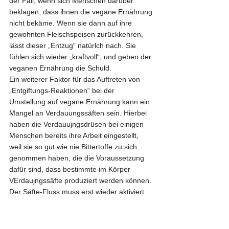
der Fall, wenn sich Menschen darüber 
beklagen, dass ihnen die vegane Ernährung 
nicht bekäme. Wenn sie dann auf ihre 
gewohnten Fleischspeisen zurückkehren, 
lässt dieser „Entzug“ natürlch nach. Sie 
fühlen sich wieder „kraftvoll“, und geben der 
veganen Ernährung die Schuld.
Ein weiterer Faktor für das Auftreten von 
„Entgiftungs-Reaktionen“ bei der 
Umstellung auf vegane Ernährung kann ein 
Mangel an Verdauungssäften sein. Hierbei 
haben die Verdauujngsdrüsen bei einigen 
Menschen bereits ihre Arbeit eingestellt, 
weil sie so gut wie nie Bittertoffe zu sich 
genommen haben, die die Voraussetzung 
dafür sind, dass bestimmte im Körper 
VErdaujngssäfte produziert werden können. 
Der Säfte-Fluss muss erst wieder aktiviert 
werden. Einfach nur auf vegan umstellen 
bedeutet bei vielen, dass sie die tiersichen 
Stoffe durch vegane Fertigprodukte 