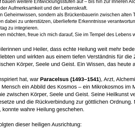
bauen weitere Entwicklungsstufen auf – bis hin zur Inneren Al
 der Aufmerksamkeit und der Lebenskraft.
n von Geheimwissen, sondern als Brückenbauerin zwischen alten
 dabei zu unterstützen, überlieferte Erkenntnisse verantwortung
tag zu integrieren.
n möchten, freue ich mich darauf, Sie im Tempel des Lebens 
ilerinnen und Heiler, dass echte Heilung weit mehr bede
ebten und wirkten aus einem tiefen Verständnis für d
hen Körper, Seele und Geist. Ein Wissen, das heute akt
nspiriert hat, war
Paracelsus (1493–1541
), Arzt, Alchem
er Mensch ein Abbild des Kosmos – ein Mikrokosmos im
e zwischen Körper, Seele und Geist. Seine Heilkunst ver
esetze und die Rückverbindung zur göttlichen Ordnung.
e, konnte wahre Heilung geschehen.
lgten dieser heiligen Ausrichtung: