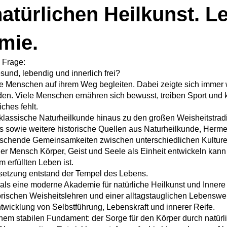
atürlichen Heilkunst. L
mie.
e Frage:
und, lebendig und innerlich frei?
lige Menschen auf ihrem Weg begleiten. Dabei zeigte sich immer 
n. Viele Menschen ernähren sich bewusst, treiben Sport und 
ches fehlt.
 klassische Naturheilkunde hinaus zu den großen Weisheitstrad
 sowie weitere historische Quellen aus Naturheilkunde, Herme
raschende Gemeinsamkeiten zwischen unterschiedlichen Kultu
der Mensch Körper, Geist und Seele als Einheit entwickeln kan
 erfüllten Leben ist.
setzung entstand der Tempel des Lebens.
als eine moderne Akademie für natürliche Heilkunst und Innere 
orischen Weisheitslehren und einer alltagstauglichen Lebenswei
twicklung von Selbstführung, Lebenskraft und innerer Reife.
nem stabilen Fundament: der Sorge für den Körper durch natür