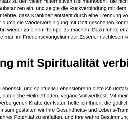
satz zu den vielen "alternativen Heilmethoden", die nich
 Substanzen ein, und zeigte die Rückverbindung mit dem 
r lehrte, dass Krankheit entsteht durch eine Trennung v
durch die Wiedervereinigung mit Gott geschehen könne. 
d ihn wieder zu einem Tempel zu machen. Dazu führte er
ie man im Friedensevangelium der Essener nachlesen ka
ng mit Spiritualität ver
Lebensstil und spirituelle Lebenslehrerin biete ich umfa
atürliche Heilmethoden, vegane Vollwertkost. Mit meine
verborgenen Kräfte der Natur, helfe ich Ihnen, die gött
einsam gestalten wir Ihre Gesundheits- und Lebens-Tran
ahres Potential zu entfalten, und Ihre wahre Bestimmung