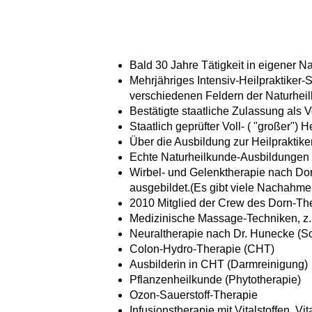
Bald 30 Jahre Tätigkeit in eigener Na
Mehrjähriges Intensiv-Heilpraktiker-
verschiedenen Feldern der Naturhei
Bestätigte staatliche Zulassung als Vo
Staatlich geprüfter Voll- ( "großer") H
Über die Ausbildung zur Heilpraktik
Echte Naturheilkunde-Ausbildungen (s
Wirbel- und Gelenktherapie nach Dor
ausgebildet.(Es gibt viele Nachahmer
2010 Mitglied der Crew des Dorn-Th
Medizinische Massage-Techniken, z.B.
Neuraltherapie nach Dr. Hunecke (Sc
Colon-Hydro-Therapie (CHT)
Ausbilderin in CHT (Darmreinigung)
Pflanzenheilkunde (Phytotherapie)
Ozon-Sauerstoff-Therapie
Infusionstherapie mit Vitalstoffen, 